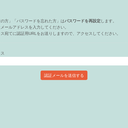
定の方」「パスワードを忘れた方」は
パスワードを再設定
します。
はメールアドレスを入力してください。
ス宛てに認証用URLをお送りしますので、アクセスしてください。
レス