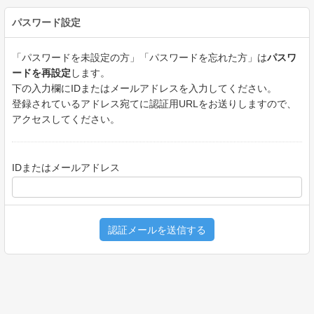
パスワード設定
「パスワードを未設定の方」「パスワードを忘れた方」は
パスワ
ードを再設定
します。
下の入力欄にIDまたはメールアドレスを入力してください。
登録されているアドレス宛てに認証用URLをお送りしますので、
アクセスしてください。
IDまたはメールアドレス