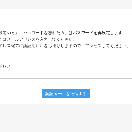
設定の方」「パスワードを忘れた方」は
パスワードを再設定
します。
またはメールアドレスを入力してください。
ドレス宛てに認証用URLをお送りしますので、アクセスしてください。
ドレス