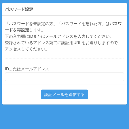
パスワード設定
「パスワードを未設定の方」「パスワードを忘れた方」は
パスワ
ードを再設定
します。
下の入力欄にIDまたはメールアドレスを入力してください。
登録されているアドレス宛てに認証用URLをお送りしますので、
アクセスしてください。
IDまたはメールアドレス