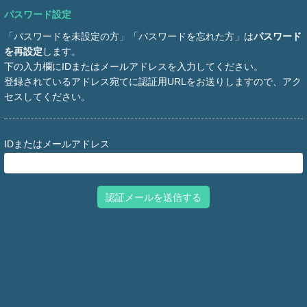
パスワード設定
「パスワードを未設定の方」「パスワードを忘れた方」は
パスワード
を再設定
します。
下の入力欄にIDまたはメールアドレスを入力してください。
登録されているアドレス宛てに認証用URLをお送りしますので、アク
セスしてください。
IDまたはメールアドレス