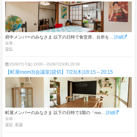
府中メンバーのみなさま 以下の日時で食堂席、台所を...
詳細
会場：
貸切
2026/7/17(金) 19:00～2026/7/23(木) 20:30
【町屋room3(会議室)貸切】7/23(木)18:15～20:15
町屋メンバーのみなさま 以下の日時で1階の「roo...
詳細
会場：
貸切
,
町屋