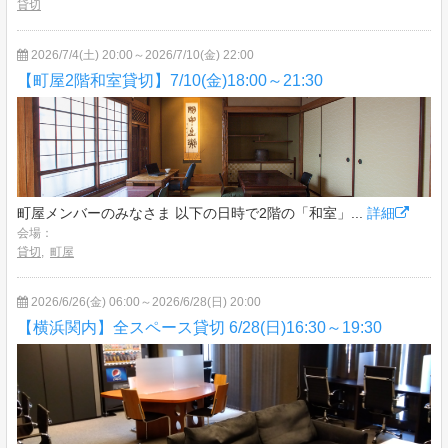
貸切
2026/7/4(土) 20:00～2026/7/10(金) 22:00
【町屋2階和室貸切】7/10(金)18:00～21:30
町屋メンバーのみなさま 以下の日時で2階の「和室」...
詳細
会場：
貸切
,
町屋
2026/6/26(金) 06:00～2026/6/28(日) 20:00
【横浜関内】全スペース貸切 6/28(日)16:30～19:30