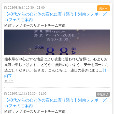
2026/8/8(土) 19:30～21:00
受付中
【40代からの心と体の変化に寄り添う】湘南メノポーズ
カフェのご案内
MST；メノポーズサポートチーム主催
熊本県を中心とする地震により被害に遭われた皆様に、心よりお
見舞い申し上げます。 どうかご無理のないよう、安全を第一にお
過ごしください。 皆さま、こんにちは。 連日の暑さに加え...
詳
細
カフェ
2026/7/11(土) 19:30～21:00
申込締切
【40代からの心と体の変化に寄り添う】湘南メノポーズ
カフェのご案内
MST；メノポーズサポートチーム主催