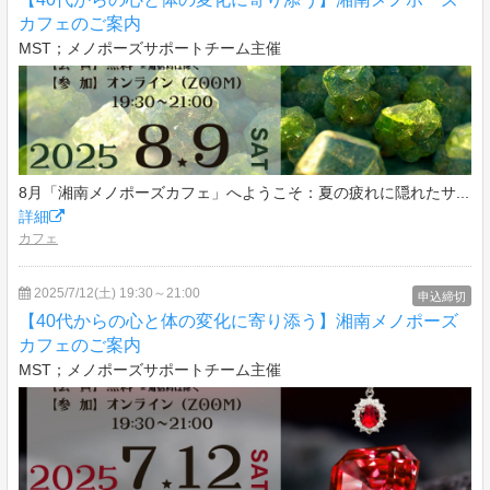
カフェのご案内
MST；メノポーズサポートチーム主催
8月「湘南メノポーズカフェ」へようこそ：夏の疲れに隠れたサ...
詳細
カフェ
2025/7/12(土) 19:30～21:00
申込締切
【40代からの心と体の変化に寄り添う】湘南メノポーズ
カフェのご案内
MST；メノポーズサポートチーム主催