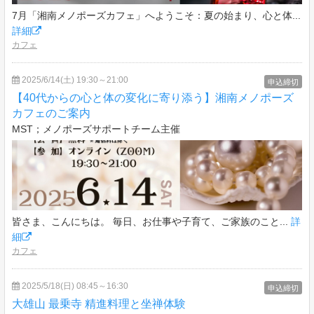
7月「湘南メノポーズカフェ」へようこそ：夏の始まり、心と体...
詳細
カフェ
2025/6/14(土) 19:30～21:00
申込締切
【40代からの心と体の変化に寄り添う】湘南メノポーズ
カフェのご案内
MST；メノポーズサポートチーム主催
皆さま、こんにちは。 毎日、お仕事や子育て、ご家族のこと...
詳
細
カフェ
2025/5/18(日) 08:45～16:30
申込締切
大雄山 最乗寺 精進料理と坐禅体験