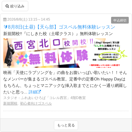
絞り込み
2026/8/8(土) 13:15～14:45
申込締切
🔰8月8日(土昼)【天ら部】ゴスペル無料体験レッスン
新規開校!!『にしきた校（土曜クラス）』無料体験レッスン
映画「天使にラブソングを」の曲をお腹いっぱい歌いたい！！そん
なメンバーが集まるゴスペル教室。定番中の定番Oh Happy Dayは
もちろん、ちょっとマニアックな挿入歌までとにかく一通り網羅し
たいと思っ...
詳細
スタジオ：ふれあいひろば「コレル西宮」4階D教室
新規開校
,
初心者向けゴスペル
もっと見る