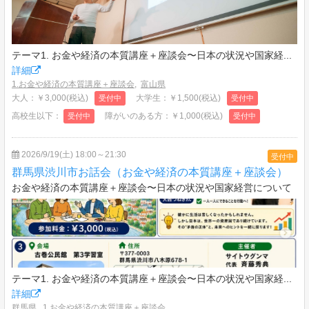
テーマ1. お金や経済の本質講座＋座談会〜日本の状況や国家経...
詳細
1.お金や経済の本質講座＋座談会
,
富山県
大人：￥3,000(税込)
大学生：￥1,500(税込)
受付中
受付中
高校生以下：
障がいのある方：￥1,000(税込)
受付中
受付中
2026/9/19(土) 18:00～21:30
受付中
群馬県渋川市お話会（お金や経済の本質講座＋座談会）
お金や経済の本質講座＋座談会〜日本の状況や国家経営について
テーマ1. お金や経済の本質講座＋座談会〜日本の状況や国家経...
詳細
群馬県
,
1.お金や経済の本質講座＋座談会