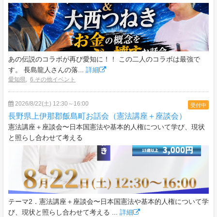
あの伝説のコラボが再び愛知に！！ この二人のコラボは最強で
す。 長島龍人さんの落...
詳細
愛知県
,
6.その他イベント
2026/8/22(土) 12:30～16:00
受付中
長野県上伊那郡飯島町お話会（憲法講座＋座談会）
憲法講座＋座談会〜日本国憲法や基本的人権について学び、現状
と照らし合わせて考える
テーマ2．憲法講座＋座談会〜日本国憲法や基本的人権について学
び、現状と照らし合わせて考える ...
詳細