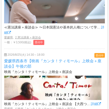
≪憲法講座＋座談会≫ 〜日本国憲法や基本的人権について学...
詳
細
愛媛県
,
2.憲法講座＋座談会
一般：￥3,500(税込)
受付中
2026/8/25(火) 14:30～18:00
受付中
愛媛県西条市【映画『カンタ！ティモール』上映会＋座
談会】午後の部
映画『カンタ！ティモール』上映会＋座談会
映画『カンタ！ティモール』上映会＋座談会 【大西つ...
詳細
愛媛県
,
4.映画『カンタ！ティモール』上映会＋座談会