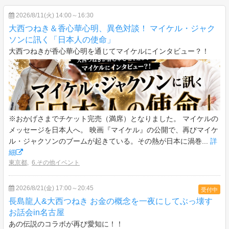
2026/8/11(火) 14:00～16:30
大西つねき＆香心華心明、異色対談！ マイケル・ジャク
ソンに訊く「日本人の使命」
大西つねきが香心華心明を通じてマイケルにインタビュー？！
※おかげさまでチケット完売（満席）となりました。 マイケルの
メッセージを日本人へ。 映画『マイケル』の公開で、再びマイケ
ル・ジャクソンのブームが起きている。その熱が日本に渦巻...
詳
細
東京都
,
6.その他イベント
2026/8/21(金) 17:00～20:45
受付中
長島龍人&大西つねき お金の概念を一夜にしてぶっ壊す
お話会in名古屋
あの伝説のコラボが再び愛知に！！