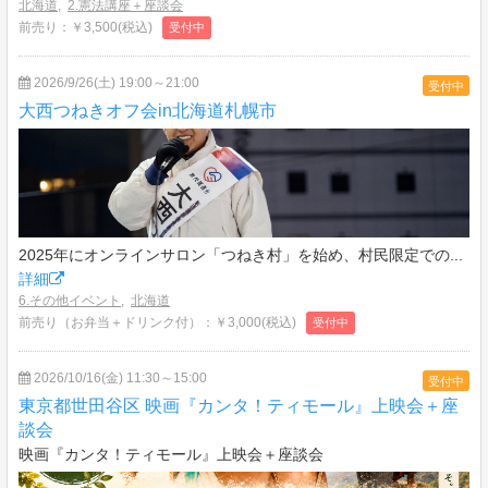
北海道
,
2.憲法講座＋座談会
前売り：￥3,500(税込)
受付中
2026/9/26(土) 19:00～21:00
受付中
大西つねきオフ会in北海道札幌市
2025年にオンラインサロン「つねき村」を始め、村民限定での...
詳細
6.その他イベント
,
北海道
前売り（お弁当＋ドリンク付）：￥3,000(税込)
受付中
2026/10/16(金) 11:30～15:00
受付中
東京都世田谷区 映画『カンタ！ティモール』上映会＋座
談会
映画『カンタ！ティモール』上映会＋座談会