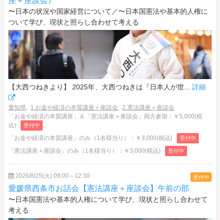
座＋座談会）
〜日本の状況や国家経営について／〜日本国憲法や基本的人権に
ついて学び、現状と照らし合わせて考える
【大西つねきより】 2025年、大西つねきは『日本人が世...
詳細
愛知県
,
1.お金や経済の本質講座＋座談会
,
2.憲法講座＋座談会
「お金や経済の本質講座」＆「憲法講座＋座談会」両方参加：￥5,000(税
込)
受付中
「お金や経済の本質講座」のみ（1名様当り）：￥3,000(税込)
受付中
「憲法講座＋座談会」のみ（1名様当り）：￥3,000(税込)
受付中
2026/8/25(火) 09:00～12:30
受付中
愛媛県西条市お話会【憲法講座＋座談会】午前の部
〜日本国憲法や基本的人権について学び、現状と照らし合わせて
考える