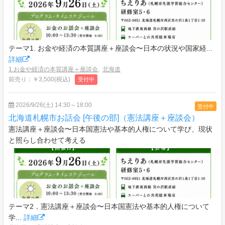
テーマ1. お金や経済の本質講座＋座談会〜日本の状況や国家経...
詳細
1.お金や経済の本質講座＋座談会
,
北海道
前売り：￥3,500(税込)
受付中
2026/9/26(土) 14:30～18:00
受付中
北海道札幌市お話会 [午後の部]（憲法講座＋座談会）
憲法講座＋座談会〜日本国憲法や基本的人権について学び、現状
と照らし合わせて考える
テーマ2．憲法講座＋座談会〜日本国憲法や基本的人権について
学...
詳細