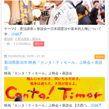
テーマ2．憲法講座＋座談会〜日本国憲法や基本的人権について
学...
詳細
愛知県
,
2.憲法講座＋座談会
一般：￥3,500(税込)
受付中
2026/8/28(金) 18:00～21:30
受付中
新潟県新潟市 映画『カンタ！ティモール』上映会＋座談
会
映画『カンタ！ティモール』上映会＋座談会
映画『カンタ！ティモール』上映会＋座談会 【大西つ...
詳細