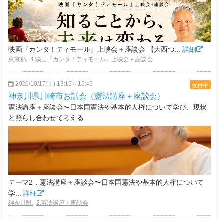
映画『カンタ！ティモール』上映会＋座談会 【大西つ...
詳細
東京都
,
4.映画『カンタ！ティモール』上映会＋座談会
2026/10/17(土) 13:15～16:45
受付中
神奈川県川崎市お話会（憲法講座＋座談会）
憲法講座＋座談会〜日本国憲法や基本的人権について学び、現状
と照らし合わせて考える
テーマ2．憲法講座＋座談会〜日本国憲法や基本的人権について
学...
詳細
神奈川県
,
2.憲法講座＋座談会