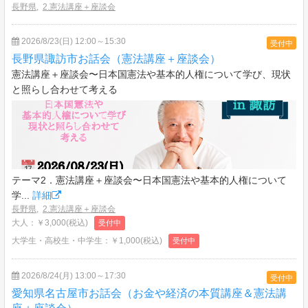
長野県
,
2.憲法講座＋座談会
2026/8/23(日) 12:00～15:30
受付中
長野県諏訪市お話会（憲法講座＋座談会）
憲法講座＋座談会〜日本国憲法や基本的人権について学び、現状
と照らし合わせて考える
テーマ2．憲法講座＋座談会〜日本国憲法や基本的人権について
学...
詳細
長野県
,
2.憲法講座＋座談会
大人：￥3,000(税込)
受付中
大学生・高校生・中学生：￥1,000(税込)
受付中
2026/8/24(月) 13:00～17:30
受付中
愛知県名古屋市お話会（お金や経済の本質講座＆憲法講