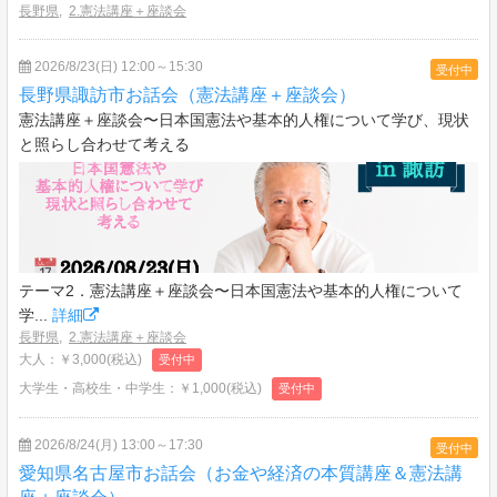
長野県
,
2.憲法講座＋座談会
2026/8/23(日) 12:00～15:30
受付中
長野県諏訪市お話会（憲法講座＋座談会）
憲法講座＋座談会〜日本国憲法や基本的人権について学び、現状
と照らし合わせて考える
テーマ2．憲法講座＋座談会〜日本国憲法や基本的人権について
学...
詳細
長野県
,
2.憲法講座＋座談会
大人：￥3,000(税込)
受付中
大学生・高校生・中学生：￥1,000(税込)
受付中
2026/8/24(月) 13:00～17:30
受付中
愛知県名古屋市お話会（お金や経済の本質講座＆憲法講