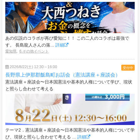
あの伝説のコラボが再び愛知に！！ この二人のコラボは最強で
す。 長島龍人さんの落...
詳細
愛知県
,
6.その他イベント
2026/8/22(土) 12:30～16:00
受付中
長野県上伊那郡飯島町お話会（憲法講座＋座談会）
憲法講座＋座談会〜日本国憲法や基本的人権について学び、現状
と照らし合わせて考える
テーマ2．憲法講座＋座談会〜日本国憲法や基本的人権について学
び、現状と照らし合わせて考える ...
詳細