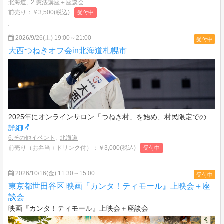
北海道
,
2.憲法講座＋座談会
前売り：￥3,500(税込)
受付中
2026/9/26(土) 19:00～21:00
受付中
大西つねきオフ会in北海道札幌市
2025年にオンラインサロン「つねき村」を始め、村民限定での...
詳細
6.その他イベント
,
北海道
前売り（お弁当＋ドリンク付）：￥3,000(税込)
受付中
2026/10/16(金) 11:30～15:00
受付中
東京都世田谷区 映画『カンタ！ティモール』上映会＋座
談会
映画『カンタ！ティモール』上映会＋座談会