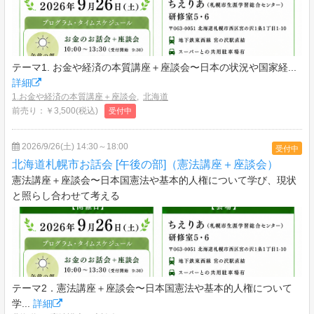
テーマ1. お金や経済の本質講座＋座談会〜日本の状況や国家経...
詳細
1.お金や経済の本質講座＋座談会
,
北海道
前売り：￥3,500(税込)
受付中
2026/9/26(土) 14:30～18:00
受付中
北海道札幌市お話会 [午後の部]（憲法講座＋座談会）
憲法講座＋座談会〜日本国憲法や基本的人権について学び、現状
と照らし合わせて考える
テーマ2．憲法講座＋座談会〜日本国憲法や基本的人権について
学...
詳細