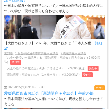
座＋座談会）
〜日本の状況や国家経営について／〜日本国憲法や基本的人権に
ついて学び、現状と照らし合わせて考える
【大西つねきより】 2025年、大西つねきは『日本人が世...
詳細
愛知県
,
1.お金や経済の本質講座＋座談会
,
2.憲法講座＋座談会
「お金や経済の本質講座」＆「憲法講座＋座談会」両方参加：￥5,000(税
込)
受付中
「お金や経済の本質講座」のみ（1名様当り）：￥3,000(税込)
受付中
「憲法講座＋座談会」のみ（1名様当り）：￥3,000(税込)
受付中
2026/8/25(火) 09:00～12:30
受付中
愛媛県西条市お話会【憲法講座＋座談会】午前の部
〜日本国憲法や基本的人権について学び、現状と照らし合わせて
考える