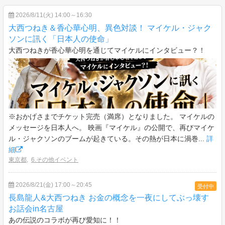
2026/8/11(火) 14:00～16:30
大西つねき＆香心華心明、異色対談！ マイケル・ジャク
ソンに訊く「日本人の使命」
大西つねきが香心華心明を通じてマイケルにインタビュー？！
※おかげさまでチケット完売（満席）となりました。 マイケルの
メッセージを日本人へ。 映画『マイケル』の公開で、再びマイケ
ル・ジャクソンのブームが起きている。その熱が日本に渦巻...
詳
細
東京都
,
6.その他イベント
2026/8/21(金) 17:00～20:45
受付中
長島龍人&大西つねき お金の概念を一夜にしてぶっ壊す
お話会in名古屋
あの伝説のコラボが再び愛知に！！