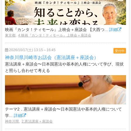
映画『カンタ！ティモール』上映会＋座談会 【大西つ...
詳細
東京都
,
4.映画『カンタ！ティモール』上映会＋座談会
2026/10/17(土) 13:15～16:45
受付中
神奈川県川崎市お話会（憲法講座＋座談会）
憲法講座＋座談会〜日本国憲法や基本的人権について学び、現状
と照らし合わせて考える
テーマ2．憲法講座＋座談会〜日本国憲法や基本的人権について
学...
詳細
神奈川県
,
2.憲法講座＋座談会