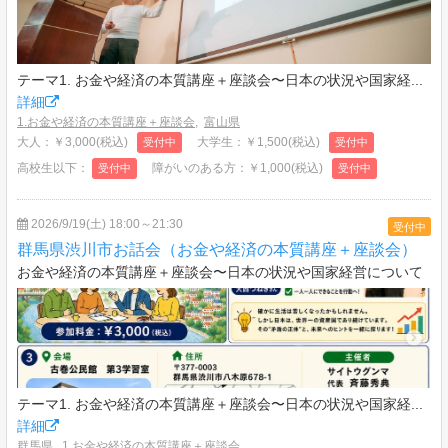
テーマ1. お金や経済の本質講座＋座談会〜日本の状況や国家経...
詳細
1.お金や経済の本質講座＋座談会
,
富山県
大人：￥3,000(税込)
大学生：￥1,500(税込)
受付中
受付中
高校生以下：
障がいのある方：￥1,000(税込)
受付中
受付中
2026/9/19(土) 18:00～21:30
受付中
群馬県渋川市お話会（お金や経済の本質講座＋座談会）
お金や経済の本質講座＋座談会〜日本の状況や国家経営について
テーマ1. お金や経済の本質講座＋座談会〜日本の状況や国家経...
詳細
群馬県
,
1.お金や経済の本質講座＋座談会