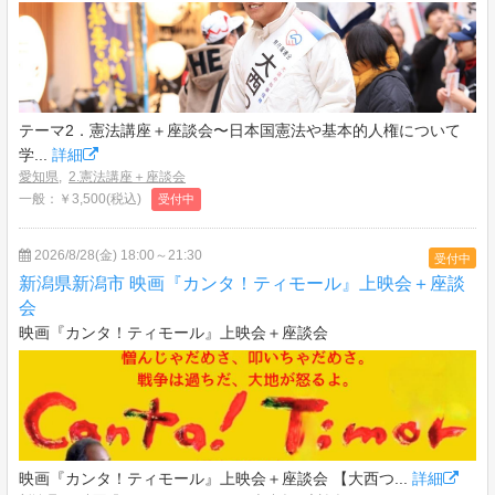
テーマ2．憲法講座＋座談会〜日本国憲法や基本的人権について
学...
詳細
愛知県
,
2.憲法講座＋座談会
一般：￥3,500(税込)
受付中
2026/8/28(金) 18:00～21:30
受付中
新潟県新潟市 映画『カンタ！ティモール』上映会＋座談
会
映画『カンタ！ティモール』上映会＋座談会
映画『カンタ！ティモール』上映会＋座談会 【大西つ...
詳細