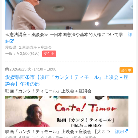
≪憲法講座＋座談会≫ 〜日本国憲法や基本的人権について学...
詳
細
愛媛県
,
2.憲法講座＋座談会
一般：￥3,500(税込)
受付中
2026/8/25(火) 14:30～18:00
受付中
愛媛県西条市【映画『カンタ！ティモール』上映会＋座
談会】午後の部
映画『カンタ！ティモール』上映会＋座談会
映画『カンタ！ティモール』上映会＋座談会 【大西つ...
詳細
愛媛県
,
4.映画『カンタ！ティモール』上映会＋座談会