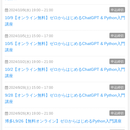
2024/10/9(水) 19:00～21:00
申込締切
10/9【オンライン無料】ゼロからはじめるChatGPT & Python入門
講座
2024/10/5(土) 15:00～17:00
申込締切
10/5【オンライン無料】ゼロからはじめるChatGPT & Python入門
講座
2024/10/2(水) 19:00～21:00
申込締切
10/2【オンライン無料】ゼロからはじめるChatGPT & Python入門
講座
2024/9/28(土) 15:00～17:00
申込締切
9/28【オンライン無料】ゼロからはじめるChatGPT & Python入門
講座
2024/9/26(木) 19:00～21:00
申込締切
博多L9/26【無料オンライン】ゼロからはじめるPython入門講座