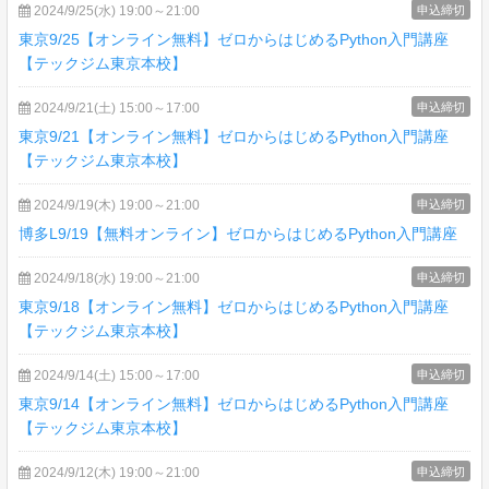
2024/9/25(水) 19:00～21:00
申込締切
東京9/25【オンライン無料】ゼロからはじめるPython入門講座
【テックジム東京本校】
2024/9/21(土) 15:00～17:00
申込締切
東京9/21【オンライン無料】ゼロからはじめるPython入門講座
【テックジム東京本校】
2024/9/19(木) 19:00～21:00
申込締切
博多L9/19【無料オンライン】ゼロからはじめるPython入門講座
2024/9/18(水) 19:00～21:00
申込締切
東京9/18【オンライン無料】ゼロからはじめるPython入門講座
【テックジム東京本校】
2024/9/14(土) 15:00～17:00
申込締切
東京9/14【オンライン無料】ゼロからはじめるPython入門講座
【テックジム東京本校】
2024/9/12(木) 19:00～21:00
申込締切