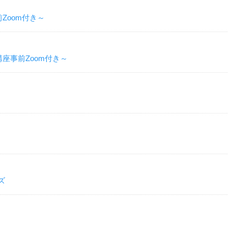
Zoom付き～
座事前Zoom付き～
ズ