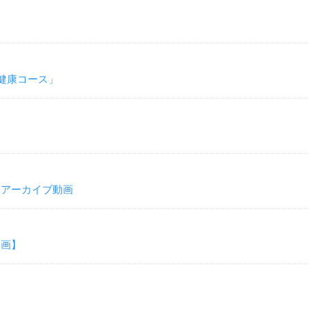
健康コース」
：アーカイブ動画
動画】