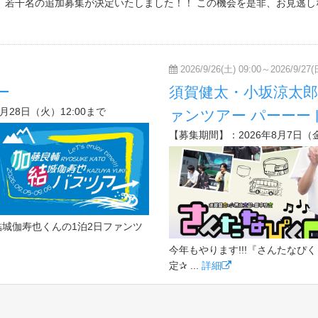
 若干名の追加募集が決定いたしました！！ この機会を是非、お見逃しな
2026/9/26(土) 09:00～2026/9/27(
ー
須賀健太・小坂涼太
7月28日（火）12:00まで
ァンツアー パーーー
【募集期間】：2026年8月7日（金）
城伽寿也くんの1泊2日ファンツ
今年もやります!!!『さんたなぴ
定✰ ...
詳細