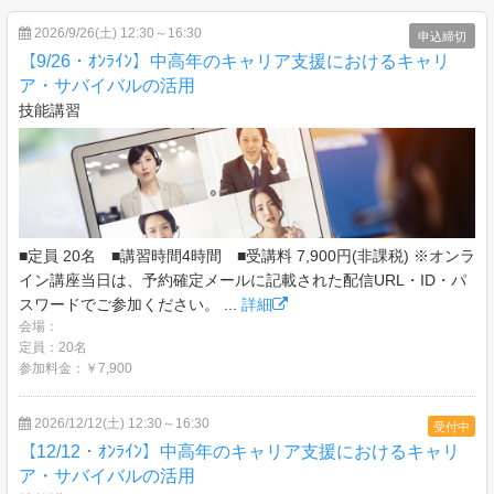
2026/9/26(土) 12:30～16:30
申込締切
【9/26・ｵﾝﾗｲﾝ】中高年のキャリア支援におけるキャリ
ア・サバイバルの活用
技能講習
■定員 20名 ■講習時間4時間 ■受講料 7,900円(非課税) ※オンラ
イン講座当日は、予約確定メールに記載された配信URL・ID・パ
スワードでご参加ください。 ...
詳細
会場：
定員：20名
参加料金：￥7,900
2026/12/12(土) 12:30～16:30
受付中
【12/12・ｵﾝﾗｲﾝ】中高年のキャリア支援におけるキャリ
ア・サバイバルの活用