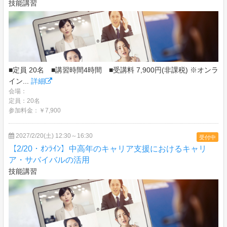
技能講習
■定員 20名 ■講習時間4時間 ■受講料 7,900円(非課税) ※オンラ
イン...
詳細
会場：
定員：20名
参加料金：￥7,900
2027/2/20(土) 12:30～16:30
受付中
【2/20・ｵﾝﾗｲﾝ】中高年のキャリア支援におけるキャリ
ア・サバイバルの活用
技能講習