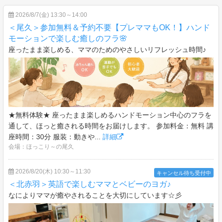
2026/8/7(金) 13:30～14:00
＜尾久＞参加無料＆予約不要【プレママもOK！】ハンド
モーションで楽しむ癒しのフラ🌸
座ったまま楽しめる、ママのためのやさしいリフレッシュ時間♪
★無料体験★ 座ったまま楽しめるハンドモーション中心のフラを
通して、ほっと癒される時間をお届けします。 参加料金：無料 講
座時間：30分 服装：動きや...
詳細
会場：ほっこり～の尾久
2026/8/20(木) 10:30～11:30
キャンセル待ち受付中
＜北赤羽＞英語で楽しむママとベビーのヨガ♪
なによりママが癒やされることを大切にしています☆彡