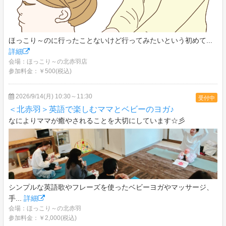
ほっこり～のに行ったことないけど行ってみたいという初めて...
詳細
会場：ほっこり～の北赤羽店
参加料金：￥500(税込)
2026/9/14(月) 10:30～11:30
受付中
＜北赤羽＞英語で楽しむママとベビーのヨガ♪
なによりママが癒やされることを大切にしています☆彡
シンプルな英語歌やフレーズを使ったベビーヨガやマッサージ、
手...
詳細
会場：ほっこり～の北赤羽
参加料金：￥2,000(税込)