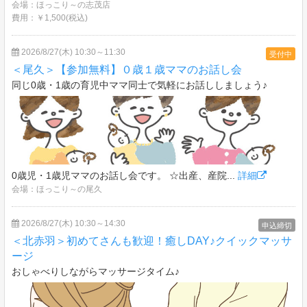
会場：ほっこり～の志茂店
費用：￥1,500(税込)
2026/8/27(木) 10:30～11:30
受付中
＜尾久＞【参加無料】０歳１歳ママのお話し会
同じ0歳・1歳の育児中ママ同士で気軽にお話ししましょう♪
0歳児・1歳児ママのお話し会です。 ☆出産、産院...
詳細
会場：ほっこり～の尾久
2026/8/27(木) 10:30～14:30
申込締切
＜北赤羽＞初めてさんも歓迎！癒しDAY♪クイックマッサ
ージ
おしゃべりしながらマッサージタイム♪