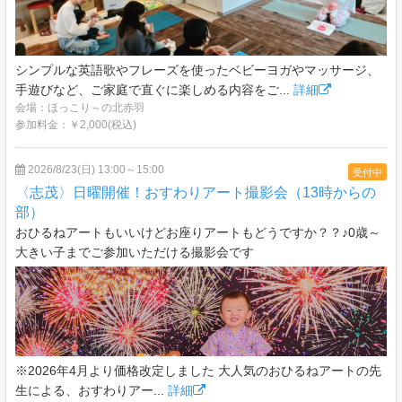
シンプルな英語歌やフレーズを使ったベビーヨガやマッサージ、
手遊びなど、ご家庭で直ぐに楽しめる内容をご...
詳細
会場：ほっこり～の北赤羽
参加料金：￥2,000(税込)
2026/8/23(日) 13:00～15:00
受付中
〈志茂〉日曜開催！おすわりアート撮影会（13時からの
部）
おひるねアートもいいけどお座りアートもどうですか？？♪0歳～
大きい子までご参加いただける撮影会です
※2026年4月より価格改定しました 大人気のおひるねアートの先
生による、おすわりアー...
詳細