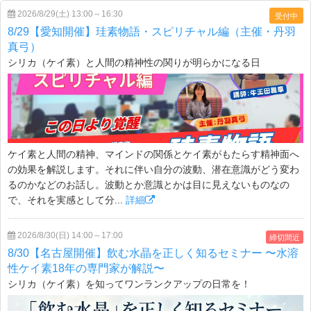
2026/8/29(土) 13:00～16:30
受付中
8/29【愛知開催】珪素物語・スピリチャル編（主催・丹羽
真弓）
シリカ（ケイ素）と人間の精神性の関りが明らかになる日
ケイ素と人間の精神、マインドの関係とケイ素がもたらす精神面へ
の効果を解説します。それに伴い自分の波動、潜在意識がどう変わ
るのかなどのお話し。波動とか意識とかは目に見えないものなの
で、それを実感として分...
詳細
2026/8/30(日) 14:00～17:00
締切間近
8/30【名古屋開催】飲む水晶を正しく知るセミナー 〜水溶
性ケイ素18年の専門家が解説〜
シリカ（ケイ素）を知ってワンランクアップの日常を！