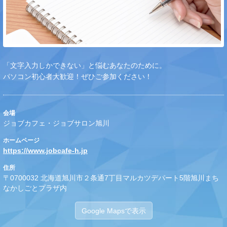
「文字入力しかできない」と悩むあなたのために。
パソコン初心者大歓迎！ぜひご参加ください！
会場
ジョブカフェ・ジョブサロン旭川
ホームページ
https://www.jobcafe-h.jp
住所
〒0700032 北海道旭川市２条通7丁目マルカツデパート5階旭川まち
なかしごとプラザ内
Google Mapsで表示