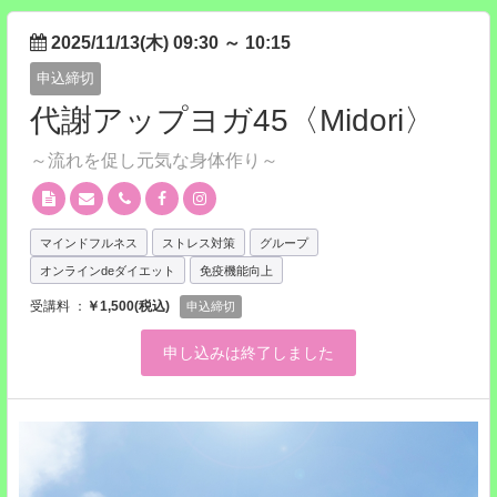
2025/11/13(木) 09:30
～
10:15
申込締切
代謝アップヨガ45〈Midori〉
～流れを促し元気な身体作り～
マインドフルネス
ストレス対策
グループ
オンラインdeダイエット
免疫機能向上
受講料 ：
￥1,500(税込)
申込締切
申し込みは終了しました