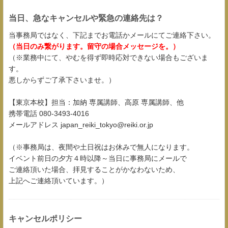
当日、急なキャンセルや緊急の連絡先は？
当事務局ではなく、下記までお電話かメールにてご連絡下さい。
（当日のみ繋がります。留守の場合メッセージを。）
（※業務中にて、やむを得ず即時応対できない場合もございま
す。
悪しからずご了承下さいませ。）
【東京本校】担当：加納 専属講師、高原 専属講師、他
携帯電話 080-3493-4016
メールアドレス japan_reiki_tokyo@reiki.or.jp
（※事務局は、夜間や土日祝はお休みで無人になります。
イベント前日の夕方４時以降～当日に事務局にメールで
ご連絡頂いた場合、拝見することがかなわないため、
上記へご連絡頂いています。）
キャンセルポリシー