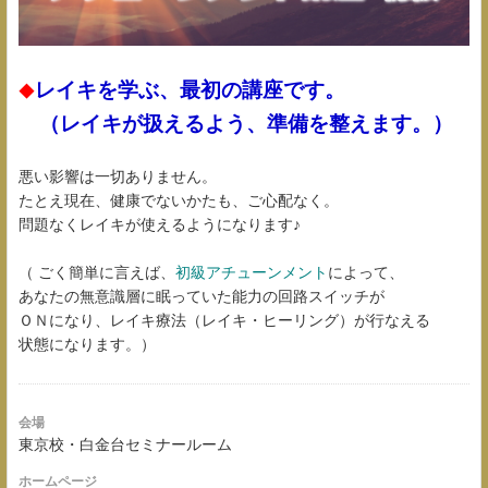
レイキを学ぶ、最初の講座です。
◆
（レイキが扱えるよう、準備を整えます。）
悪い影響は一切ありません。
たとえ現在、健康でないかたも、ご心配なく。
問題なくレイキが使えるようになります♪
（ ごく簡単に言えば、
初級アチューンメント
によって、
あなたの無意識層に眠っていた能力の回路スイッチが
ＯＮになり、レイキ療法（レイキ・ヒーリング）が行なえる
状態になります。）
会場
東京校・白金台セミナールーム
ホームページ