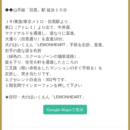
◆◆山手線「目黒」駅 徒歩１０分
ＪＲ/東急/東京メトロ・目黒駅より…
東口（アトレ１）より出て、牛丼屋、
マクドナルドを通過し、道なりに直進。
大通り（目黒通り）を直進10分。
犬のほいくえん「LEMONHEART」手前を右折、直進。
右手の急な坂を右折
（緑色の、スクールゾーンの舗装道路）、
坂を下り、住宅６軒を通過したところの
三叉路（暗い赤色をしたマンションのすぐ手前を）を
左折し、突き当たりです。
エクセレント白金台・302号です。
１階玄関でインターフォンを押して下さい
★目印：犬のほいくえん「LEMONHEART」
Google Mapsで表示