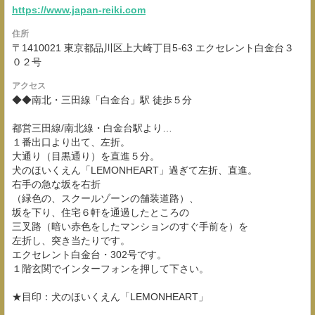
https://www.japan-reiki.com
住所
〒1410021 東京都品川区上大崎丁目5-63 エクセレント白金台３
０２号
アクセス
◆◆南北・三田線「白金台」駅 徒歩５分
都営三田線/南北線・白金台駅より…
１番出口より出て、左折。
大通り（目黒通り）を直進５分。
犬のほいくえん「LEMONHEART」過ぎて左折、直進。
右手の急な坂を右折
（緑色の、スクールゾーンの舗装道路）、
坂を下り、住宅６軒を通過したところの
三叉路（暗い赤色をしたマンションのすぐ手前を）を
左折し、突き当たりです。
エクセレント白金台・302号です。
１階玄関でインターフォンを押して下さい。
★目印：犬のほいくえん「LEMONHEART」