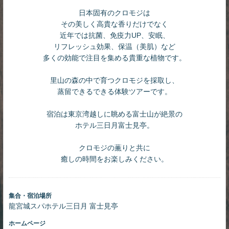
日本固有のクロモジは
その美しく高貴な香りだけでなく
近年では抗菌、免疫力UP、安眠、
リフレッシュ効果、保温（美肌）など
多くの効能で注目を集める貴重な植物です。
里山の森の中で育つクロモジを採取し、
蒸留できるできる体験ツアーです。
宿泊は東京湾越しに眺める富士山が絶景の
ホテル三日月富士見亭。
クロモジの薫りと共に
癒しの時間をお楽しみください。
集合・宿泊場所
龍宮城スパホテル三日月 富士見亭
ホームページ