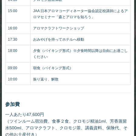
15:00
JAA 日本アロマコーディネーター協会認定校講師によるア
ロマセミナー「森とアロマを知ろう」
16:00
アロマクラフトワークショップ
17:30
おみやげを持ってホテルへ移動
18:00
夕食（バイキング形式）※夕食時間以降は自由にお過ごし
ください
09:00
朝食（バイキング形式）
10:00
振り返り、解散
参加費
一人あたり47,600円
（ツインルーム宿泊費、食事２食、クロモジ精油1ml、芳香蒸留
水500ml、アロマクラフト、クロモジ茶、講義資料、保険代、そ
の他お土産付き）