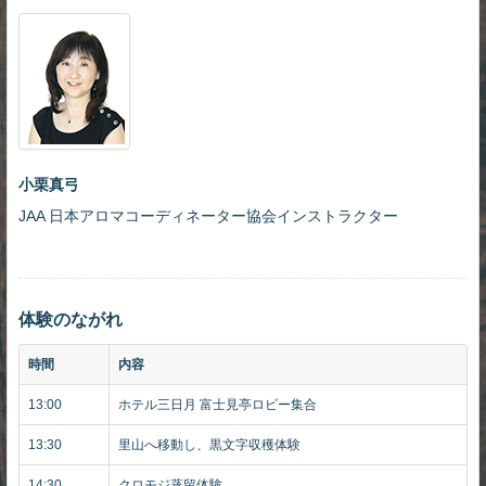
小栗真弓
JAA 日本アロマコーディネーター協会インストラクター
体験のながれ
時間
内容
13:00
ホテル三日月 富士見亭ロビー集合
13:30
里山へ移動し、黒文字収穫体験
14:30
クロモジ蒸留体験