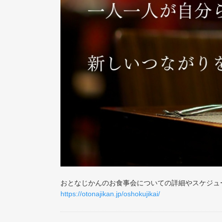
おとなじかんのお食事会についての詳細やスケジュ
https://otonajikan.jp/oshokujikai/