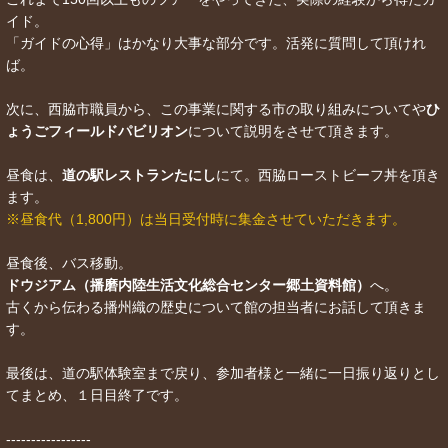
イド。
「ガイドの心得」はかなり大事な部分です。活発に質問して頂けれ
ば。
次に、西脇市職員から、この事業に関する市の取り組みについてや
ひ
ょうごフィールドパビリオン
について説明をさせて頂きます。
昼食は、
道の駅レストランたにし
にて。西脇ローストビーフ丼を頂き
ます。
※昼食代（1,800円）は当日受付時に集金させていただきます。
昼食後、バス移動。
ドウジアム（播磨内陸生活文化総合センター郷土資料館）
へ。
古くから伝わる播州織の歴史について館の担当者にお話して頂きま
す。
最後は、道の駅体験室まで戻り、参加者様と一緒に一日振り返りとし
てまとめ、１日目終了です。
-----------------