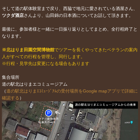
そして道の駅体験室まで戻り、西脇で地元に愛されている酒屋さん、
ツクダ酒店
さんより、山田錦の日本酒についてお話して頂きます。
最後に、参加者様と一緒に一日振り返りとしてまとめ、全行程終了と
なります。
※北はりま田園空間博物館
でツアーを長くやってきたベテランの案内
人がすべての行程を管理し、同行します。
※行程・見学先は変更になる場合もあります
集合場所
道の駅北はりまエコミュージアム
（
道の駅北はりまｴｺﾐｭｰｼﾞｱﾑの受付場所をGoogle mapアプリで詳細に
確認する
）