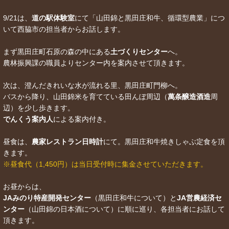
9/21は、
道の駅体験室
にて「山田錦と黒田庄和牛、循環型農業」につ
いて西脇市の担当者からお話します。
まず黒田庄町石原の森の中にある
土づくりセンター
へ。
農林振興課の職員よりセンター内を案内させて頂きます。
次は、澄んだきれいな水が流れる里、黒田庄町門柳へ。
バスから降り、山田錦米を育てている田んぼ周辺（
萬条醸造酒造
周
辺）を少し歩きます。
でんくう案内人
による案内付き。
昼食は、
農家レストラン日時計
にて。黒田庄和牛焼きしゃぶ定食を頂
きます。
※昼食代（1,450円）は当日受付時に集金させていただきます。
お昼からは、
JAみのり特産開発センター
（黒田庄和牛について）と
JA営農経済セ
ンター
（山田錦の日本酒について）に順に巡り、各担当者にお話して
頂きます。