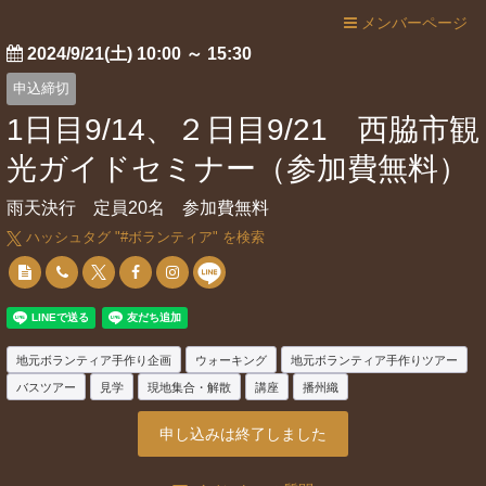
メンバーページ
2024/9/21(土) 10:00
～
15:30
申込締切
1日目9/14、２日目9/21 西脇市観
光ガイドセミナー（参加費無料）
雨天決行 定員20名 参加費無料
ハッシュタグ "#
ボランティア
" を検索
地元ボランティア手作り企画
ウォーキング
地元ボランティア手作りツアー
バスツアー
見学
現地集合・解散
講座
播州織
申し込みは終了しました