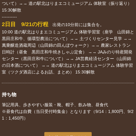
ついて）→→ 道の駅北はりまエコミュージアム 体験室（振り返り）
15:30解散
----------
2日目 9/21の行程
出発の10分前には集合を。
10:00 道の駅北はりまエコミュージアム 体験学習室（座学 山田錦と
黒田庄和牛、循環型農法について）→→ 土づくりセンター見学 →→
萬乗醸造酒蔵周辺（山田錦の田んぼウォーク）→→ 農家レストラン
日時計（昼食 黒田庄和牛焼きしゃぶ定食） →→ JAみのり特産開発
センター（黒田庄和牛について）→→ JA営農経済センター（山田錦
の日本酒について） →→ 道の駅北はりまエコミュージアム 体験学習
室（ツクダ酒店によるお話、まとめ） 15:30解散
持ち物
筆記用具、歩きやすい服装・靴、帽子、飲み物、昼食代
※昼食代は自費（当日受付時集金）となります（9/14：1,800円、9/2
1：1,450円）