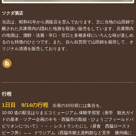
ツクダ酒店
当店は、昭和41年から酒販店を営んでおります。主に当地の山田錦で
醸された兵庫県内の隠れた地酒を取扱い販売をしています。兵庫県内
の地酒は、濃醇・淡麗・辛口・甘口と多種多様にいろんな味が楽しめ
るのも特徴のひとつです。また、自ら自営田で山田錦を栽培して、オ
リジナル清酒を販売しております。
行程
1日目 9/14の行程
出発の10分前には集合を。
10:00 道の駅北はりまエコミュージアム 体験学習室（座学 観光ガイ
ドの基本・ツアー企画のキモ・西脇市の取組・ひょうごフィールドパ
ビリオンについて）－－－ レストランたにし（昼食 西脇ロースト
ビーフ丼）→→ ドウジアム（西脇市郷土資料館など見学 播州織に