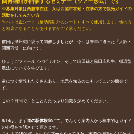
間博物館が開催するセミナー（ツアー形式）です
※募集対象は西脇市在住、又は西脇市在勤・在学の方で観光ガイドの
活動をしてみたい方
※バスは正シート（補助席以外のシート）すべて使用します。他の方
と相席になることがありますがご了承ください。
前回は播州織に絞って開催しましたが、今回は来年に迫った「大阪・
関西万博」に向けて。
ひょうごフィールドパビリオン、そして山田錦と黒田庄和牛、循環型
農法についてを学びます。
身につく情報もたくさんあり、地元を知るのにもってこいの機会で
す。
この２日間で、とことんたっぷり知識を深めてください。
-----------------
9/14は、まず
道の駅体験室
にて、でんくう案内人から根本的なガイド
の心得をお話させて頂きます。
これまで150回以上ものツアーをやってきた、実際の経験から得たガ