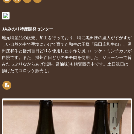
JAみのり特産開発センター
地元特産品の販売、加工を行っており、特に黒田庄の里人がすがすが
しい自然の中で手塩にかけて育てた和牛の王様「黒田庄和牛肉」、黒
田庄和牛と播州百日どりを使用した手作り風コロッケ・ミンチカツが
自慢です。また、播州百日どりのモモ肉を使用した、ジューシーで旨
みたっぷりなからあげ(塩味･醤油味)も絶賛販売中です。土日祝日は
揚げたてコロッケ販売も。