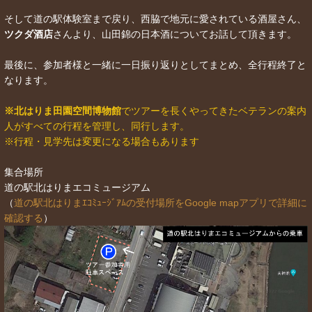
そして道の駅体験室まで戻り、西脇で地元に愛されている酒屋さん、
ツクダ酒店
さんより、山田錦の日本酒についてお話して頂きます。
最後に、参加者様と一緒に一日振り返りとしてまとめ、全行程終了と
なります。
※北はりま田園空間博物館
でツアーを長くやってきたベテランの案内
人がすべての行程を管理し、同行します。
※行程・見学先は変更になる場合もあります
集合場所
道の駅北はりまエコミュージアム
（
道の駅北はりまｴｺﾐｭｰｼﾞｱﾑの受付場所をGoogle mapアプリで詳細に
確認する
）