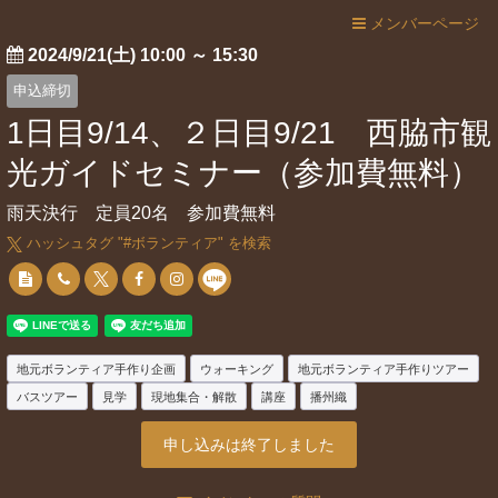
メンバーページ
2024/9/21(土) 10:00
～
15:30
申込締切
1日目9/14、２日目9/21 西脇市観
光ガイドセミナー（参加費無料）
雨天決行 定員20名 参加費無料
ハッシュタグ "#
ボランティア
" を検索
地元ボランティア手作り企画
ウォーキング
地元ボランティア手作りツアー
バスツアー
見学
現地集合・解散
講座
播州織
申し込みは終了しました