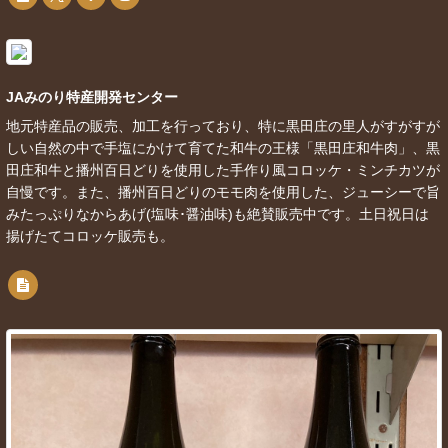
JAみのり特産開発センター
地元特産品の販売、加工を行っており、特に黒田庄の里人がすがすが
しい自然の中で手塩にかけて育てた和牛の王様「黒田庄和牛肉」、黒
田庄和牛と播州百日どりを使用した手作り風コロッケ・ミンチカツが
自慢です。また、播州百日どりのモモ肉を使用した、ジューシーで旨
みたっぷりなからあげ(塩味･醤油味)も絶賛販売中です。土日祝日は
揚げたてコロッケ販売も。