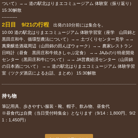
ついて）→→ 道の駅北はりまエコミュージアム 体験室（振り返り）
15:30解散
----------
2日目 9/21の行程
出発の10分前には集合を。
10:00 道の駅北はりまエコミュージアム 体験学習室（座学 山田錦と
黒田庄和牛、循環型農法について）→→ 土づくりセンター見学 →→
萬乗醸造酒蔵周辺（山田錦の田んぼウォーク）→→ 農家レストラン
日時計（昼食 黒田庄和牛焼きしゃぶ定食） →→ JAみのり特産開発
センター（黒田庄和牛について）→→ JA営農経済センター（山田錦
の日本酒について） →→ 道の駅北はりまエコミュージアム 体験学習
室（ツクダ酒店によるお話、まとめ） 15:30解散
持ち物
筆記用具、歩きやすい服装・靴、帽子、飲み物、昼食代
※昼食代は自費（当日受付時集金）となります（9/14：1,800円、9/2
1：1,450円）