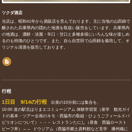
ツクダ酒店
当店は、昭和41年から酒販店を営んでおります。主に当地の山田錦で
醸された兵庫県内の隠れた地酒を取扱い販売をしています。兵庫県内
の地酒は、濃醇・淡麗・辛口・甘口と多種多様にいろんな味が楽しめ
るのも特徴のひとつです。また、自ら自営田で山田錦を栽培して、オ
リジナル清酒を販売しております。
行程
1日目 9/14の行程
出発の10分前には集合を。
10:00 道の駅北はりまエコミュージアム 体験学習室（座学 観光ガイ
ドの基本・ツアー企画のキモ・西脇市の取組・ひょうごフィールドパ
ビリオンについて）－－－ レストランたにし（昼食 西脇ロースト
ビーフ丼）→→ ドウジアム（西脇市郷土資料館など見学 播州織に