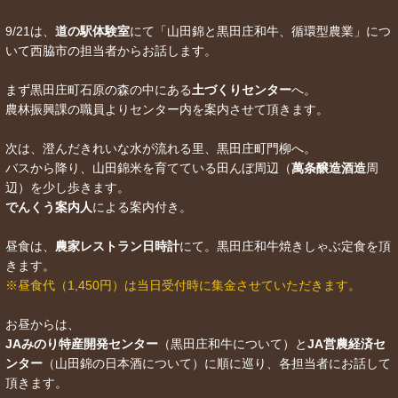
9/21は、
道の駅体験室
にて「山田錦と黒田庄和牛、循環型農業」につ
いて西脇市の担当者からお話します。
まず黒田庄町石原の森の中にある
土づくりセンター
へ。
農林振興課の職員よりセンター内を案内させて頂きます。
次は、澄んだきれいな水が流れる里、黒田庄町門柳へ。
バスから降り、山田錦米を育てている田んぼ周辺（
萬条醸造酒造
周
辺）を少し歩きます。
でんくう案内人
による案内付き。
昼食は、
農家レストラン日時計
にて。黒田庄和牛焼きしゃぶ定食を頂
きます。
※昼食代（1,450円）は当日受付時に集金させていただきます。
お昼からは、
JAみのり特産開発センター
（黒田庄和牛について）と
JA営農経済セ
ンター
（山田錦の日本酒について）に順に巡り、各担当者にお話して
頂きます。