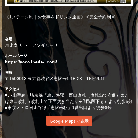
《1ステージ制｜お食事＆ドリンク企画》※完全予約制※
会場
恵比寿 サラ・アンダルーサ
ホームページ
https://www.iberia-j.com/
住所
〒1500013 東京都渋谷区恵比寿1-16-28 TKビル1F
アクセス
■JR山手線・埼京線「恵比寿駅」西口改札（改札出て右側）また
は東口改札（改札出て正面突き当たり左側階段下る）より徒歩5分
■東京メトロ日比谷線「恵比寿駅」1番出口より徒歩6分
Google Mapsで表示