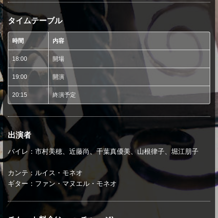
タイムテーブル
時間
内容
18:00
開場
19:00
開演
20:15
終演予定
出演者
バイレ：市村美穂、近藤尚、千葉真優美、山根律子、堀江朋子
カンテ：ルイス・モネオ
ギター：ファン・マヌエル・モネオ