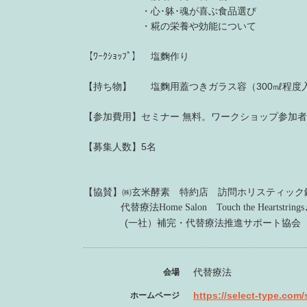
・心･躰･魂が喜ぶ食品選び
・糀の栄養や効能について
【ﾜｰｸｼｮｯﾌﾟ】 塩麴作り
【持ち物】 塩麴用蓋つきガラス容（300㎖程度
【参加費用】セミナー 無料。ワークショップ参加者
【募集人数】5名
【協賛】㈱玄米酵素 特約店 訪問ホリスティック
代替療法Home Salon Touch the Heartstring
(一社）補完・代替療法推進サポート協会
代替療法
会場
https://select-type.com
ホームページ