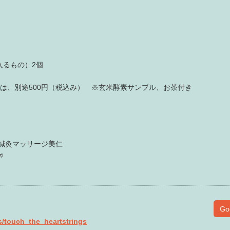
入るもの）2個
は、別途500円（税込み） ※玄米酵素サンプル、お茶付き
鍼灸マッサージ美仁
s♬
Go
/s/touch_the_heartstrings