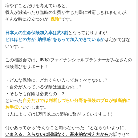
増やすことだけを考えていると、
収入が減減ったり臨時の出費が生じた際に対応しきれませんが、
そんな時に役立つのが
”保険”
です。
日本人の生命保険加入率は約8割
となっておりますが、
どれほどの方が”納得感”をもって加入できているか
は定かではな
いです...。
この相談会では、IBJのファイナンシャルプランナーがみなさんの
保険選びをサポート！
・どんな保険に、どれくらい入っておくべきなの...？
・自分が入っている保険は適正なの...？
・そもそも保険は必要なの...？
といった
自分だけでは判断しづらい分野を保険のプロが徹底的に
お手伝い
いたします。
（人によっては1万円以上の節約に繋がっています...！）
何かあってから”そんなこと知らなかった...”とならないように、
いま入る、入らないは関係なく、基本的な考え方から
お話させて