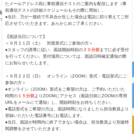
たメールアドレス宛に事前通信テストのご案内を配信します（事
前通信テストの詳細スケジュールもその際に周知）。
●当日、万が一接続で不具合が生じた場合は電話に切り替えてご対
応させていただきます。あらかじめご了承ください。
【面談当日について】
＜９月２１日（土） 対面形式にご参加の方＞
●スタッフの誘導に従い、面談開始時刻の
２０分前
までに必ず受付
を行ってください。受付場所については、面談日時確定通知の際
にお知らせいたします。
＜９月２２日（日） オンライン（ZOOM）形式・電話形式にご
参加の方＞
●オンライン（ZOOM）形式をご希望の方は、ご予約いただいた
時間の
１５分前
よりZOOMにアクセス（面談日前にZOOMの専用
URLをメールにて通知）し、開始時刻をお待ちください。
●電話形式をご希望の方は、面談時間になりましたら担当教員より
登録いただいた電話番号にお電話します。
●当日、面談が時間内に終了できない場合は、担当教員より別途時
間調整をさせていただきます。