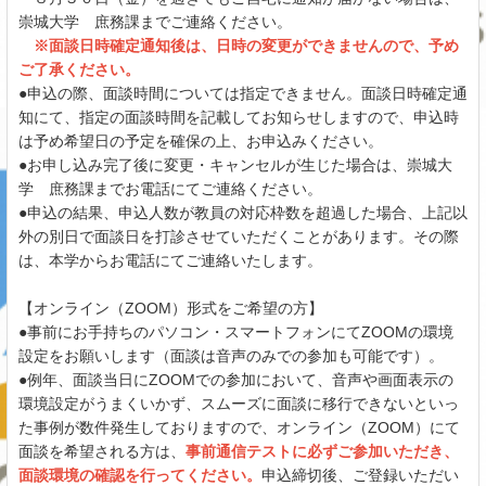
崇城大学 庶務課までご連絡ください。
※面談日時確定通知後は、日時の変更ができませんので、予め
ご了承ください。
●申込の際、面談時間については指定できません。面談日時確定通
知にて、指定の面談時間を記載してお知らせしますので、申込時
は予め希望日の予定を確保の上、お申込みください。
●お申し込み完了後に変更・キャンセルが生じた場合は、崇城大
学 庶務課までお電話にてご連絡ください。
●申込の結果、申込人数が教員の対応枠数を超過した場合、上記以
外の別日で面談日を打診させていただくことがあります。その際
は、本学からお電話にてご連絡いたします。
【オンライン（ZOOM）形式をご希望の方】
●事前にお手持ちのパソコン・スマートフォンにてZOOMの環境
設定をお願いします（面談は音声のみでの参加も可能です）。
●例年、面談当日にZOOMでの参加において、音声や画面表示の
環境設定がうまくいかず、スムーズに面談に移行できないといっ
た事例が数件発生しておりますので、オンライン（ZOOM）にて
面談を希望される方は、
事前通信テストに必ずご参加いただき、
面談環境の確認を行ってください。
申込締切後、ご登録いただい