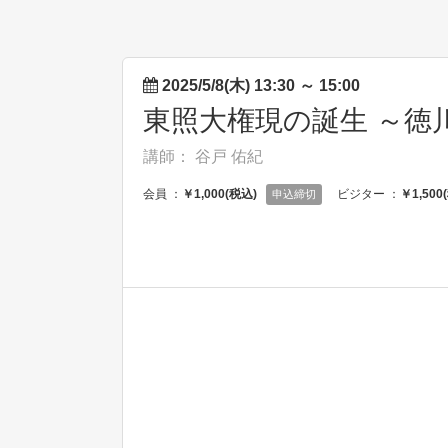
2025/5/8(木) 13:30
～
15:00
東照大権現の誕生 ～徳
講師： 谷戸 佑紀
会員 ：
￥1,000(税込)
ビジター ：
￥1,500
申込締切