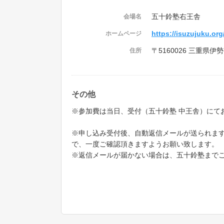
五十鈴塾右王舎
会場名
https://isuzujuku.org
ホームページ
〒5160026 三重県
住所
その他
※参加費は当日、受付（五十鈴塾 中王舎）にて
※申し込み受付後、自動返信メールが送られま
で、一度ご確認頂きますようお願い致します。
※返信メールが届かない場合は、五十鈴塾まで