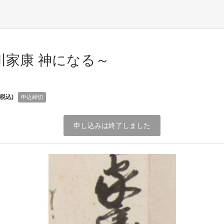
川家康 神になる～
(税込)
申込締切
申し込みは終了しました