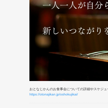
おとなじかんのお食事会についての詳細やスケジュ
https://otonajikan.jp/oshokujikai/