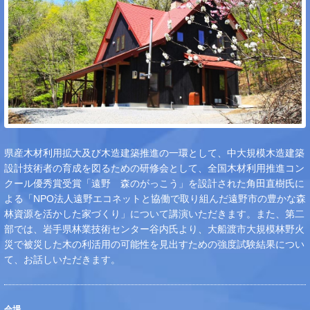
県産木材利用拡大及び木造建築推進の一環として、中大規模木造建築
設計技術者の育成を図るための研修会として、全国木材利用推進コン
クール優秀賞受賞「遠野 森のがっこう」を設計された角田直樹氏に
よる「NPO法人遠野エコネットと協働で取り組んだ遠野市の豊かな森
林資源を活かした家づくり」について講演いただきます。また、第二
部では、岩手県林業技術センター谷内氏より、大船渡市大規模林野火
災で被災した木の利活用の可能性を見出すための強度試験結果につい
て、お話しいただきます。
会場