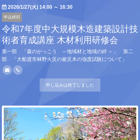
2026/1/27(火) 14:00
～
16:30
申込締切
令和7年度中大規模木造建築設計技
術者育成講座 木材利用研修会
第一部 「森のがっこう ～地域材と地域の絆 ～」 第二
部 「大船渡市林野火災の被災木の強度試験について」
申し込みは終了しました