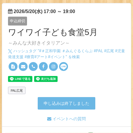
2026/5/20(水) 17:00
～
19:00
申込締切
ワイワイ子ども食堂5月
～みんな大好きイタリアン～
ハッシュタグ "#
＃正和学園 ＃みんぐるくらぶ #PAL #広尾 #児童
発達支援 #療育#アート#イベント
" を検索
PAL広尾
申し込みは終了しました
イベントへの質問