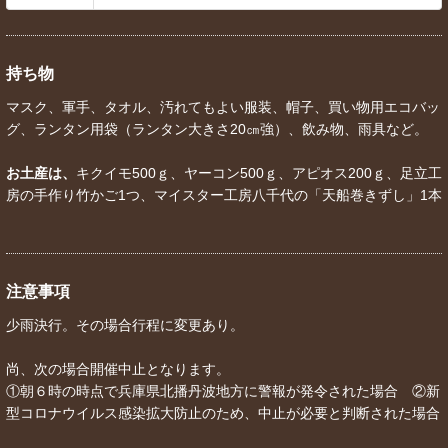
持ち物
マスク、軍手、タオル、汚れてもよい服装、帽子、買い物用エコバッ
グ、ランタン用袋（ランタン大きさ20㎝強）、飲み物、雨具など。
お土産は、
キクイモ500ｇ、ヤーコン500ｇ、アピオス200ｇ、足立工
房の手作り竹かご1つ、マイスター工房八千代の「天船巻きずし」1本
注意事項
少雨決行。その場合行程に変更あり。
尚、次の場合開催中止となります。
①朝６時の時点で兵庫県北播丹波地方に警報が発令された場合 ②新
型コロナウイルス感染拡大防止のため、中止が必要と判断された場合