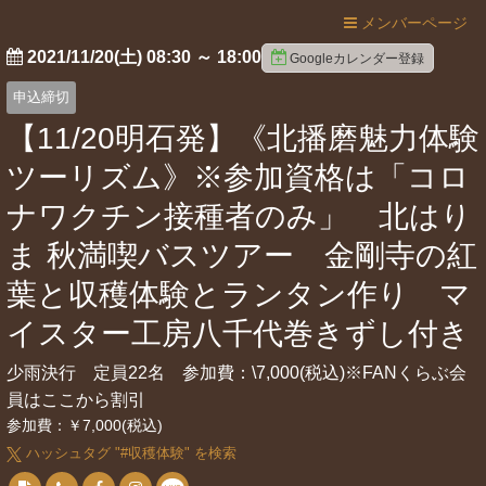
メンバーページ
2021/11/20(土) 08:30
～
18:00
Googleカレンダー登録
申込締切
【11/20明石発】《北播磨魅力体験
ツーリズム》※参加資格は「コロ
ナワクチン接種者のみ」 北はり
ま 秋満喫バスツアー 金剛寺の紅
葉と収穫体験とランタン作り マ
イスター工房八千代巻きずし付き
少雨決行 定員22名 参加費：\7,000(税込)※FANくらぶ会
員はここから割引
参加費：￥7,000(税込)
ハッシュタグ "#
収穫体験
" を検索