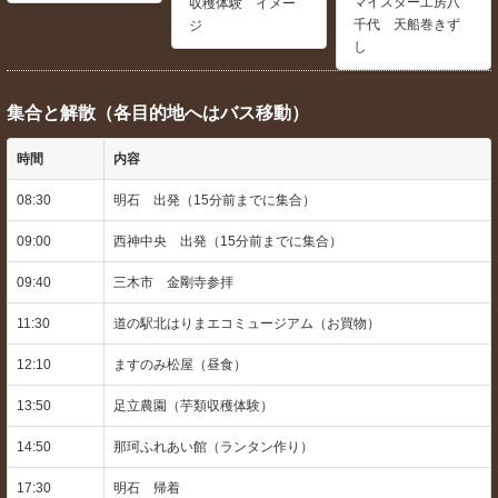
マイスター工房八
収穫体験 イメー
千代 天船巻きず
ジ
し
集合と解散（各目的地へはバス移動）
時間
内容
08:30
明石 出発（15分前までに集合）
09:00
西神中央 出発（15分前までに集合）
09:40
三木市 金剛寺参拝
11:30
道の駅北はりまエコミュージアム（お買物）
12:10
ますのみ松屋（昼食）
13:50
足立農園（芋類収穫体験）
14:50
那珂ふれあい館（ランタン作り）
17:30
明石 帰着