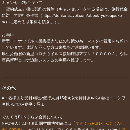
キャンセル料について
「契約成立」後に契約の解除（キャンセル）をする場合は、旅行代金
に対して旅行条件書（https://denku-travel.com/about/ryokoujouke
n/）に定める取消料を頂きます。
お願い
新型コロナウイルス感染拡大防止の対策の為、マスクの着用をお願い
しています。体調が不安な方は来場をご遠慮願います。
厚生労働省の新型コロナウイルス接触確認アプリ「ＣＯＣＯＡ」や兵
庫県新型コロナ追跡システムの利用を推奨します。
その他
●１名様より受付●最少催行人員15名●添乗員付き●バス会社：ニシワ
キ観光バス●食事：昼１
でんくうFUNくらぶ会員について
NPO法人北はりま田園空間博物館には「
でんくうFUNくらぶ（入会
金1,000円）
」がありますが、でんくうトラベルのwebメンバー「
で