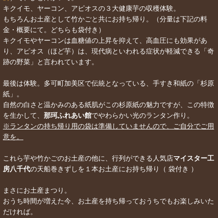
キクイモ、ヤーコン、アピオスの３大健康芋の収穫体験。
もちろんお土産として竹かごと共にお持ち帰り。（分量は下記の料
金・概要にて。どちらも袋付き）
キクイモやヤーコンは血糖値の上昇を抑えて、高血圧にも効果があ
り、アピオス（ほど芋）は、現代病といわれる症状が軽減できる「奇
跡の野菜」と言われています。
最後は体験。多可町加美区で伝統となっている、手すき和紙の「杉原
紙」。
自然の白さと温かみのある紙肌がこの杉原紙の魅力ですが、この特徴
を生かして、
那珂ふれあい館
でやわらかい光のランタン作り。
※ランタンの持ち帰り用の袋は準備していませんので、ご自分でご用
意を。
これら芋や竹かごのお土産の他に、行列ができる人気店
マイスター工
房八千代
の天船巻きずしを１本お土産にお持ち帰り（ 袋付き ）
まさにお土産まつり。
おうち時間が増えた今、お土産を持ち帰っておうちでもお楽しみいた
だければ。