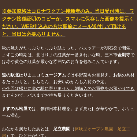
※参加資格はコロナワクチン接種者のみ。当日受付時に、ワ
クチン接種証明のコピーか、スマホに保存した画像を提示く
ださい。WEB申込みの方は事前にメール送付して頂ける
と、当日は必要ありません。
秋の魅力がたっぷりたっぷり詰まった、バスツアーが明石発で開催。
まずこの時期は、北はりまの紅葉が一番きれいな時。三木市
金剛寺
で
は赤や黄色の紅葉が厳かな雰囲気のお寺を包みこんでいます。
道の駅北はりまエコミュージアム
では冬野菜もお目見え。お鍋の具材
をたっぷりと。もちろん、お安いみかんも入荷の予定。
※今回は帰りに道の駅に寄りません。朝購入のお買物をお預かりでき
ませんので、バスまでお持ち帰りくださいませ。
ますのみ松屋
では、創作日本料理を。まず見た目が華やかで、ボリュ
ーム満点。
おなかを満たしたあとは、
足立農園
（
体験型オープン農園 足立工
房
）で、ひと汗かいて。