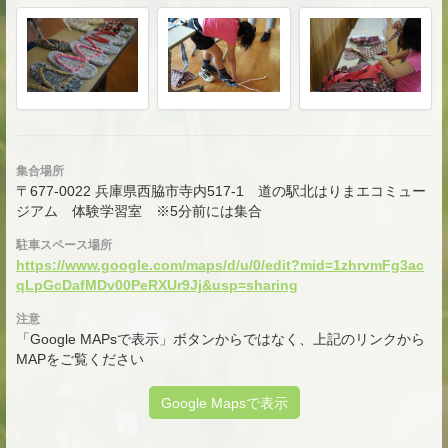
集合場所
〒677-0022 兵庫県西脇市寺内517-1 道の駅北はりまエコミュー
ジアム 体験学習室 ※5分前には集合
駐車スペース場所
https://www.google.com/maps/d/u/0/edit?mid=1zhrvmFg3ac
qLpGcDafMDv00PeRXUr9Jj&usp=sharing
注意
「Google MAPsで表示」ボタンからではなく、上記のリンクから
MAPをご覧ください
Google Mapsで表示