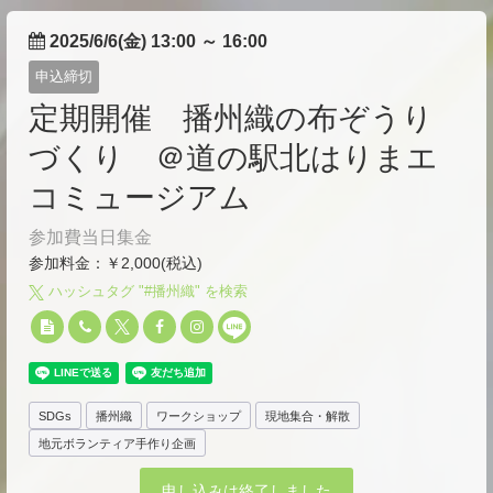
2025/6/6(金) 13:00
～
16:00
申込締切
定期開催 播州織の布ぞうり
づくり ＠道の駅北はりまエ
コミュージアム
参加費当日集金
参加料金：￥2,000(税込)
ハッシュタグ "#
播州織
" を検索
SDGs
播州織
ワークショップ
現地集合・解散
地元ボランティア手作り企画
申し込みは終了しました