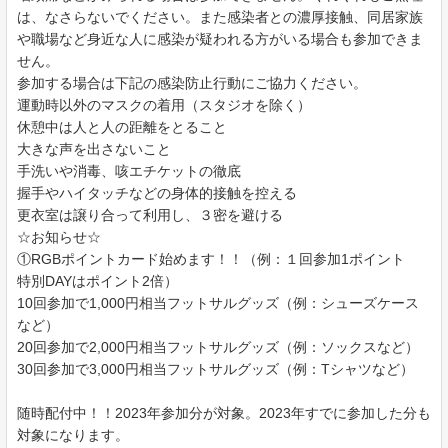
は、なさらないでください。また感染者との濃厚接触、同居家族
や職場など身近な人に感染が疑われる方がいる場合も参加できま
せん。
参加する場合は下記の感染防止行動にご協力ください。
運動時以外のマスクの着用（スタジオを除く）
休憩中は人と人の距離をとること
大きな声を出さないこと
手洗いや消毒、咳エチケットの徹底
握手やハイタッチなどの身体的接触を控える
更衣室は譲り合って利用し、３密を避ける
☆お知らせ☆
①RGBポイントカード始めます！！（例：１回参加1ポイント
特別DAYはポイント2倍）
10回参加で1,000円相当フットサルグッズ（例：シューズケース
など）
20回参加で2,000円相当フットサルグッズ（例：ソックスなど）
30回参加で3,000円相当フットサルグッズ（例：Tシャツなど）
随時配付中！！2023年参加分が対象。2023年すでに参加した分も
対象になります。