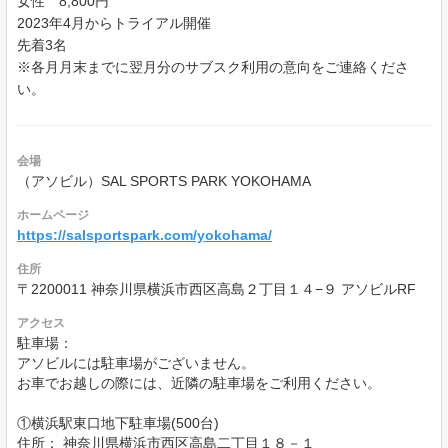
女性 8,800円
2023年4月からトライアル開催
先着3名
※各月月末までに翌月分のサブスク利用の意向をご連絡くださ
い。
会場
（アソビル）SAL SPORTS PARK YOKOHAMA
ホームページ
https://salsportspark.com/yokohama/
住所
〒2200011 神奈川県横浜市西区高島２丁目１４−９ アソビルRF
アクセス
駐車場：
アソビルには駐車場がございません。
お車でお越しの際には、近隣の駐車場をご利用ください。
①横浜駅東口地下駐車場(500台)
住所： 神奈川県横浜市西区高島二丁目１８－１