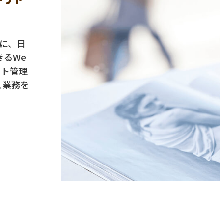
核に、日
きるWe
ント管理
と業務を