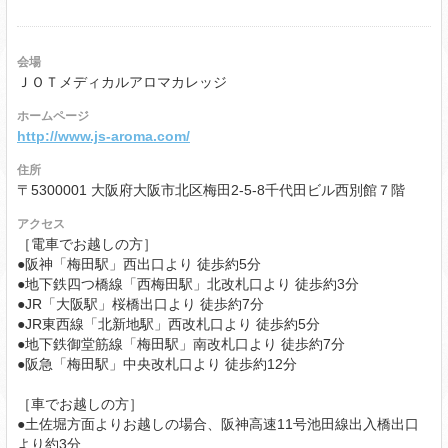
会場
ＪＯＴメディカルアロマカレッジ
ホームページ
http://www.js-aroma.com/
住所
〒5300001 大阪府大阪市北区梅田2-5-8千代田ビル西別館７階
アクセス
［電車でお越しの方］
●阪神「梅田駅」西出口より 徒歩約5分
●地下鉄四つ橋線「西梅田駅」北改札口より 徒歩約3分
●JR「大阪駅」桜橋出口より 徒歩約7分
●JR東西線「北新地駅」西改札口より 徒歩約5分
●地下鉄御堂筋線「梅田駅」南改札口より 徒歩約7分
●阪急「梅田駅」中央改札口より 徒歩約12分
［車でお越しの方］
●土佐堀方面よりお越しの場合、阪神高速11号池田線出入橋出口
より約3分