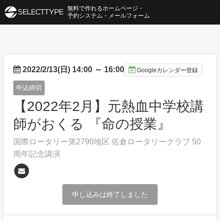
無料で作れるホームページ・
予約システム・メールフォーム
2022/2/13(日) 14:00
～
16:00
Googleカレンダー登録
申込締切
【2022年2月】元熱血中学校講
師がおくる 『命の授業』
国際ロータリー第2790地区 佐倉ロータリークラブ 50
周年記念講演
申し込みは終了しました