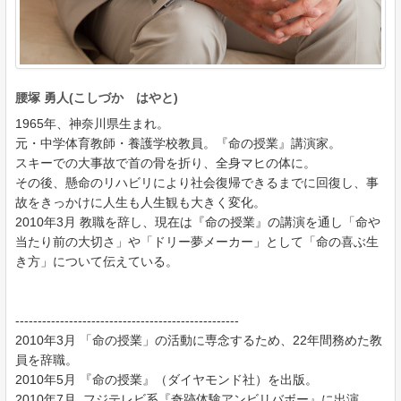
腰塚 勇人(こしづか はやと)
1965年、神奈川県生まれ。
元・中学体育教師・養護学校教員。『命の授業』講演家。
スキーでの大事故で首の骨を折り、全身マヒの体に。
その後、懸命のリハビリにより社会復帰できるまでに回復し、事
故をきっかけに人生も人生観も大きく変化。
2010年3月 教職を辞し、現在は『命の授業』の講演を通し「命や
当たり前の大切さ」や「ドリー夢メーカー」として「命の喜ぶ生
き方」について伝えている。
--------------------------------------------------
2010年3月 「命の授業」の活動に専念するため、22年間務めた教
員を辞職。
2010年5月 『命の授業』（ダイヤモンド社）を出版。
2010年7月 フジテレビ系『奇跡体験アンビリバボー』に出演