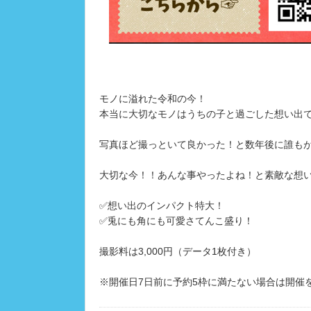
モノに溢れた令和の今！
本当に大切なモノはうちの子と過ごした想い出
写真ほど撮っといて良かった！と数年後に誰も
大切な今！！あんな事やったよね！と素敵な想
✅想い出のインパクト特大！
✅兎にも角にも可愛さてんこ盛り！
撮影料は3,000円（データ1枚付き）
※開催日7日前に予約5枠に満たない場合は開催