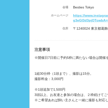
Besties Tokyo
会場
https://www.instagr
ホームページ
g3eGI3d3pjOTcwbA=
〒1240024 東京都葛飾
住所
注意事項
※開催日7日前に予約5枠に満たない場合は開催
1組30分枠（1頭まで）、撮影は15分。
撮影料金：3,000円
※1頭追加で1,500円
3頭以上、お友達と参加の場合は、２枠続けてご
※ご希望あれば飼い主さんと一緒に撮影も対応