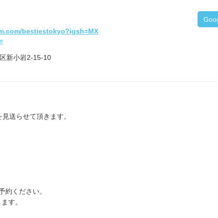
Goo
am.com/bestiestokyo?igsh=MX
=
区新小岩2-15-10
を見送らせて頂きます。
予約ください。
します。