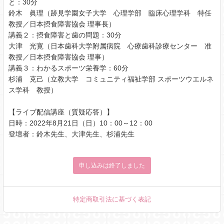
と：30分
鈴木 眞理（跡見学園女子大学 心理学部 臨床心理学科 特任
教授／日本摂食障害協会 理事長）
講義２：摂食障害と歯の問題：30分
大津 光寛（日本歯科大学附属病院 心療歯科診療センター 准
教授／日本摂食障害協会 理事）
講義３：わかるスポーツ栄養学：60分
杉浦 克己（立教大学 コミュニティ福祉学部 スポーツウエルネ
ス学科 教授）
【ライブ配信講座（質疑応答）】
日時：2022年8月21日（日）10：00～12：00
登壇者：鈴木先生、大津先生、杉浦先生
申し込みは終了しました
特定商取引法に基づく表記