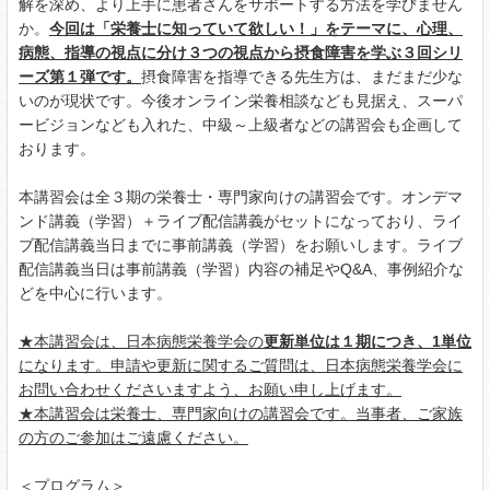
解を深め、より上手に患者さんをサポートする方法を学びません
か。
今回は「栄養士に知っていて欲しい！」をテーマに、心理、
病態、指導の視点に分け３つの視点から摂食障害を学ぶ３回シリ
ーズ第１弾です。
摂食障害を指導できる先生方は、まだまだ少な
いのが現状です。今後オンライン栄養相談なども見据え、スーパ
ービジョンなども入れた、中級～上級者などの講習会も企画して
おります。
本講習会は全３期の栄養士・専門家向けの講習会です。オンデマ
ンド講義（学習）＋ライブ配信講義がセットになっており、ライ
ブ配信講義当日までに事前講義（学習）をお願いします。ライブ
配信講義当日は事前講義（学習）内容の補足やQ&A、事例紹介な
どを中心に行います。
★本講習会は、日本病態栄養学会の
更新単位は１期につき、1単位
になります。申請や更新に関するご質問は、日本病態栄養学会に
お問い合わせくださいますよう、お願い申し上げます。
★本講習会は栄養士、専門家向けの講習会です。当事者、ご家族
の方のご参加はご遠慮ください。
＜プログラム＞