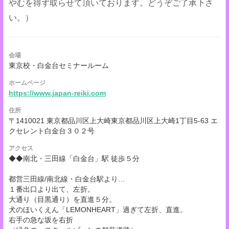
やむを得ず取らせて頂いております。どうぞご了承下さ
い。）
会場
東京校・白金台セミナールーム
ホームページ
https://www.japan-reiki.com
住所
〒1410021 東京都品川区上大崎東京都品川区上大崎1丁目5-63 エ
クセレント白金台３０２号
アクセス
◆◆南北・三田線「白金台」駅 徒歩５分
都営三田線/南北線・白金台駅より…
１番出口より出て、左折。
大通り（目黒通り）を直進５分。
犬のほいくえん「LEMONHEART」過ぎて左折、直進。
右手の急な坂を右折