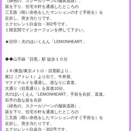
（緑色の、スクールゾーンの舗装道路）、
坂を下り、住宅６軒を通過したところの
三叉路（暗い赤色をしたマンションのすぐ手前を）を
左折し、突き当たりです。
エクセレント白金台・302号です。
１階玄関でインターフォンを押して下さい。
★目印：犬のほいくえん「LEMONHEART」
◆◆山手線「目黒」駅 徒歩１０分
ＪＲ/東急/東京メトロ・目黒駅より…
東口（アトレ１）より出て、牛丼屋、
マクドナルドを通過し、道なりに直進。
大通り（目黒通り）を直進10分。
犬のほいくえん「LEMONHEART」手前を右折、直進。
右手の急な坂を右折
（緑色の、スクールゾーンの舗装道路）、
坂を下り、住宅６軒を通過したところの
三叉路（暗い赤色をしたマンションのすぐ手前を）を
左折し、突き当たりです。
エクセレント白金台・302号です。