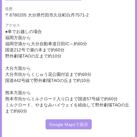
住所
〒8780205 大分県竹田市久住町白丹7571-2
アクセス
●⾞でお越しの場合
福岡⽅⾯から
福岡空港から⼤分⾃動⾞道⽇⽥IC～約60分
国道212号で瀬の本まで約60分
野外劇場TAOの丘まで約10分
⼤分⽅⾯から
⼤分市街からくじゅう花公園付近まで約60分
国道442号線で野外劇場TAOの丘まで約10分
熊本⽅⾯から
熊本市街からミルクロード⼊り⼝まで国道57号線で約60分
ミルクロード、やまなみハイウェイを経由して野外劇場TAOの丘
まで約60分
Google Mapsで表示