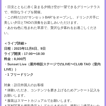
・日没とともに赤く染まる夕焼け空が一望できるグリーンテラス
で、特別なライブを開催。
・この時だけの“サンセットBAR”をオープンし、ドリンク片手に
美しい夕日とTAOの演奏をお楽しみいただけます。
・あかね色に包まれた草原で、贅沢な夕暮れをお過ごしくださ
い。
＜ライブ詳細＞
日程：2023年11月6日、9日
ライブ開演：17:00〜18:30
料金：8,000円
・Sunset Live（屋外特設ステージでのLIVE〜CLUB TAO（室内
LIVE））
・1 フリードリンク
対象：訪日外国人のお客様
＊体験いただき、コンテンツを磨き上げるためアンケート記入を
お願いします。
＊服装はスマートカジュアルでお願いします。
＊宣材写真を撮影予定としておりますので、撮影にご承諾をいた