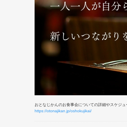
おとなじかんのお食事会についての詳細やスケジュ
https://otonajikan.jp/oshokujikai/