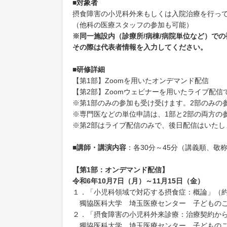
■対象者
摂食障害の小児科外来もしくは入院治療を行っ
（他科の医療スタッフの参加も可能）
※同一施設内（診療所/病棟/病院単位など）で
その際は代表者情報を入力してください。
■研修詳細
【第1部】Zoomを用いたオンデマンド配信
【第2部】Zoomウェビナーを用いたライブ配信
※第1部のみの参加も受け受けます。2部のみの
※専門医などの単位申請は、1部と2部の両方の
※第2部はライブ配信のみで、後日配信はいたし
■講師・講演内容
：各30分～45分（講義順、敬
【第1部：オンデマンド配信】
令和6年10月7日（月）～11月15日（金）
１．「小児科領域で対応する摂食症：概論」（約
獨協医科大学 埼玉医療センター 子どものこ
２．「摂食障害の小児科外来診療：治療契約から入
獨協医科大学 埼玉医療センター 子どものこ