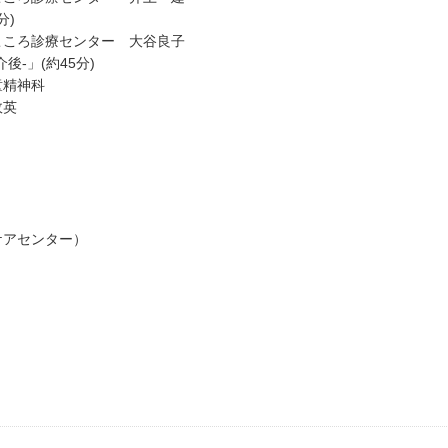
分)
ころ診療センター 大谷良子
-」(約45分)
童精神科
政英
ケアセンター）