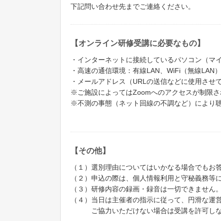
下記問い合わせ先までご連絡ください。
【オンライン研修受講に必要なもの】
・インターネットに接続しているパソコン（マ
・高速の通信環境：有線LAN、WiFi（無線LAN
・メールアドレス（URLの送信などに使用させ
※ご施設によってはZoomへのアクセスが制限
※不測の事態（ネット回線の不調など）により
【その他】
（１）選別理由についてはいかなる場合でもお
（２）申込の際は、個人情報利用と守秘義務等
（３）研修内容の録画・録音は一切できません
（４）当日は主催者の指示に従って、円滑な運
ご協力いただけない場合は受講を許可しな