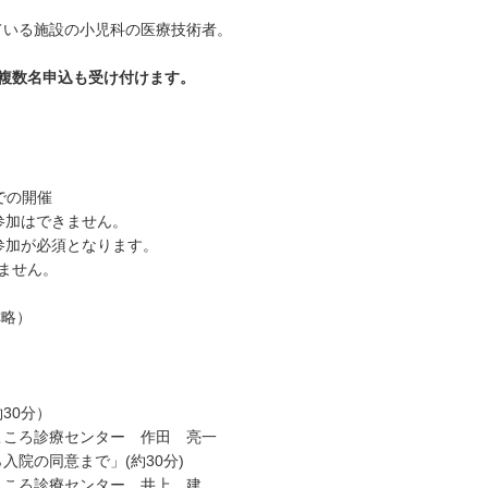
ている施設の小児科の医療技術者。
の複数名申込も受け付けます。
での開催
参加はできません。
参加が必須となります。
ません。
称略）
30分）
ころ診療センター 作田 亮一
院の同意まで」(約30分)
ころ診療センター 井上 建