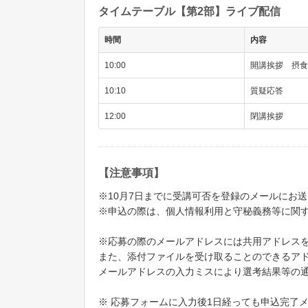
タイムテーブル【第2部】ライブ配信
時間
内容
10:00
開講挨拶 摂食
10:10
質疑応答
12:00
閉講挨拶
【注意事項】
※10月7日までに受講可否を登録のメールにお
※申込の際は、個人情報利用と守秘義務等に関
※応募の際のメールアドレスには共用アドレス
また、添付ファイルを受け取ることのできるア
メールアドレスの入力ミスにより選考結果等の
※ 応募フォームに入力後1日経っても申込完了