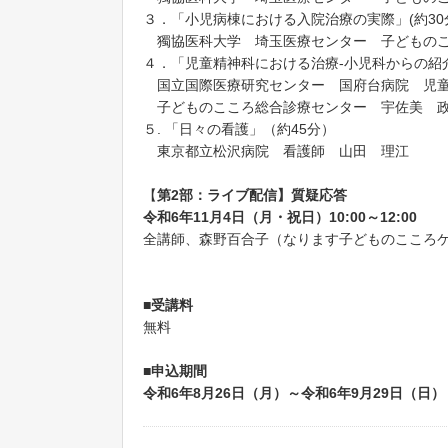
３．「小児病棟における入院治療の実際」(約30
獨協医科大学 埼玉医療センター 子どものこ
４．「児童精神科における治療-小児科からの紹介後
国立国際医療研究センター 国府台病院 児
子どものこころ総合診療センター 宇佐美 
５. 「日々の看護」（約45分）
東京都立松沢病院 看護師 山田 理江
【
第2部：ライブ配信】質疑応答
令和6年11月4日（月・祝日）10:00～12:00
全講師、森野百合子（なります子どものこころ
■受講料
無料
■申込期間
令和6年8月26日（月）～令和6年9月29日（日）