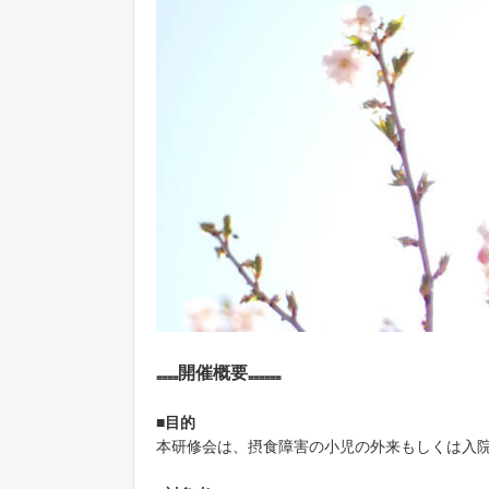
₌₌₌₌
開催概要₌₌₌₌₌₌
■目的
本研修会は、摂食障害の小児の外来もしくは入