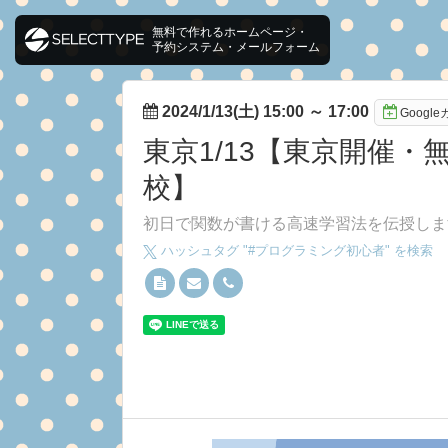
無料で作れるホームページ・
予約システム・メールフォーム
2024/1/13(土) 15:00
～
17:00
Googl
東京1/13【東京開催・
校】
初日で関数が書ける高速学習法を伝授しま
ハッシュタグ "#
プログラミング初心者
" を検索