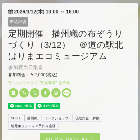
2026/3/12(木) 13:00
～
16:00
申込締切
定期開催 播州織の布ぞうり
づくり（3/12） ＠道の駅北
はりまエコミュージアム
参加費当日集金
参加料金：￥2,000(税込)
ハッシュタグ "#
播州織
" を検索
SDGs
播州織
ワークショップ
現地集合・解散
地元ボランティア手作り企画
申し込みは終了しました