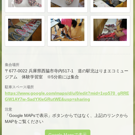
集合場所
〒677-0022 兵庫県西脇市寺内517-1 道の駅北はりまエコミュー
ジアム 体験学習室 ※5分前には集合
駐車スペース場所
https://www.google.com/maps/d/u/0/edit?mid=1vp570_gRRE
GW1AY7w-SadYXleGRutWE&usp=sharing
注意
「Google MAPsで表示」ボタンからではなく、上記のリンクから
MAPをご覧ください
Google Mapsで表示