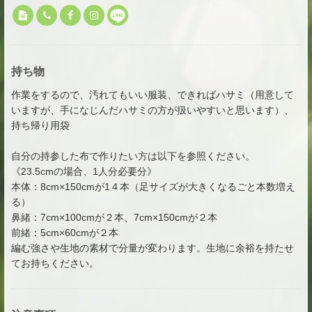
持ち物
作業をするので、汚れてもいい服装、できればハサミ（用意して
いますが、手になじんだハサミの方が扱いやすいと思います）、
持ち帰り用袋
自分の持参した布で作りたい方は以下を参照ください。
《23.5cmの場合、1人分必要分》
本体：8cm×150cmが1４本（足サイズが大きくなるごと本数増え
る）
鼻緒：7cm×100cmが２本、7cm×150cmが２本
前緒：5cm×60cmが２本
編む強さや生地の素材で分量が変わります。生地に余裕を持たせ
てお持ちください。