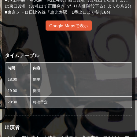
■JR山手線・埼京線「恵比寿駅」西口改札（改札出て右側）また
は東口改札（改札出て正面突き当たり左側階段下る）より徒歩5分
■東京メトロ日比谷線「恵比寿駅」1番出口より徒歩6分
Google Mapsで表示
タイムテーブル
時間
内容
18:00
開場
19:00
開演
20:30
終演予定
出演者