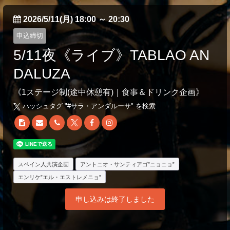
2026/5/11(月) 18:00
～
20:30
申込締切
5/11夜《ライブ》TABLAO AN
DALUZA
《1ステージ制(途中休憩有)｜食事＆ドリンク企画》
ハッシュタグ "#
サラ・アンダルーサ
" を検索
スペイン人共演企画
アントニオ・サンティアゴ”ニョニョ”
エンリケ”エル・エストレメニョ”
申し込みは終了しました