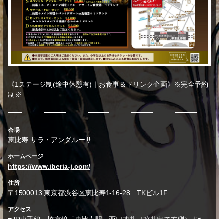
《1ステージ制(途中休憩有)｜お食事＆ドリンク企画》※完全予約
制※
会場
恵比寿 サラ・アンダルーサ
ホームページ
https://www.iberia-j.com/
住所
〒1500013 東京都渋谷区恵比寿1-16-28 TKビル1F
アクセス