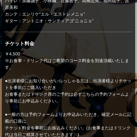
バイレ：加藤誠子、小林繭、近藤敦子、高橋志央、福田聡子、吉
原美和
カンテ：エンリケ“エル・エストレメニョ”
ギター：アントニオ・サンティアゴ“ニョニョ”
チケット料金
￥4,500
※お食事・ドリンク代はご希望のコース料金を別途頂戴いたしま
す。
●出演者様にお知り合いがいらっしゃる方は、出演者様よりチケッ
トを事前にご購入いただき
お食事またはドリンク席のご予約は必ずこちらの予約フォームよ
り事前にお申込みください。
●一般の方は予約フォームよりお申込みいただき、確定メールに記
載の口座に
チケット料金を事前にお振込みください。(お食事またはドリンク
代は当日ご精算させていただきます。)