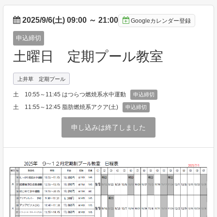
2025/9/6(土) 09:00
～
21:00
Googleカレンダー登録
申込締切
土曜日 定期プール教室
上井草 定期プール
土 10:55～11:45 はつらつ燃焼系水中運動
申込締切
土 11:55～12:45 脂肪燃焼系アクア(土)
申込締切
申し込みは終了しました