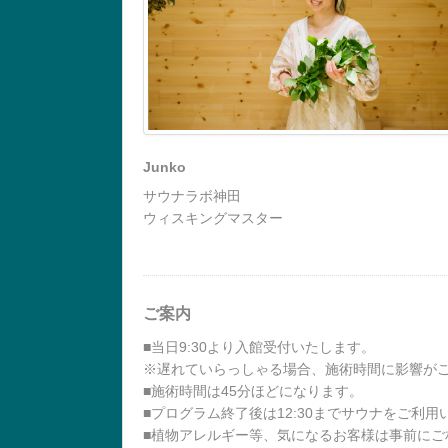
Junko
サウナラボ神田
ウィスキングマスター
ご案内
■当日9:30より入館受付いたします。
※遅れていらっしゃる場合、施術時間に影響が
■施術時間は45分ほどになります。
■プログラム終了後は12:30までサウナをご利
■植物アレルギー等、気になるお客様は事前にご