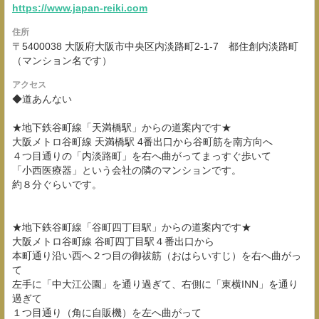
https://www.japan-reiki.com
住所
〒5400038 大阪府大阪市中央区内淡路町2-1-7 都住創内淡路町
（マンション名です）
アクセス
◆道あんない
★地下鉄谷町線「天満橋駅」からの道案内です★
大阪メトロ谷町線 天満橋駅 4番出口から谷町筋を南方向へ
４つ目通りの「内淡路町」を右へ曲がってまっすぐ歩いて
「小西医療器」という会社の隣のマンションです。
約８分ぐらいです。
★地下鉄谷町線「谷町四丁目駅」からの道案内です★
大阪メトロ谷町線 谷町四丁目駅４番出口から
本町通り沿い西へ２つ目の御祓筋（おはらいすじ）を右へ曲がっ
て
左手に「中大江公園」を通り過ぎて、右側に「東横INN」を通り
過ぎて
１つ目通り（角に自販機）を左へ曲がって