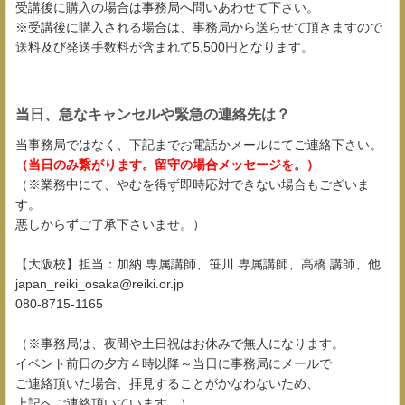
受講後に購入の場合は事務局へ問いあわせて下さい。
※受講後に購入される場合は、事務局から送らせて頂きますので
送料及び発送手数料が含まれて5,500円となります。
当日、急なキャンセルや緊急の連絡先は？
当事務局ではなく、下記までお電話かメールにてご連絡下さい。
（当日のみ繋がります。留守の場合メッセージを。）
（※業務中にて、やむを得ず即時応対できない場合もございま
す。
悪しからずご了承下さいませ。）
【大阪校】担当：加納 専属講師、笹川 専属講師、高橋 講師、他
japan_reiki_osaka@reiki.or.jp
080-8715-1165
（※事務局は、夜間や土日祝はお休みで無人になります。
イベント前日の夕方４時以降～当日に事務局にメールで
ご連絡頂いた場合、拝見することがかなわないため、
上記へご連絡頂いています。）